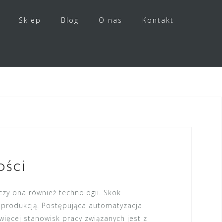
Sklep
Blog
O nas
Kontakt
ości
czy ona również technologii. Skok
z produkcją. Postępująca automatyzacja
więcej stanowisk pracy związanych jest z