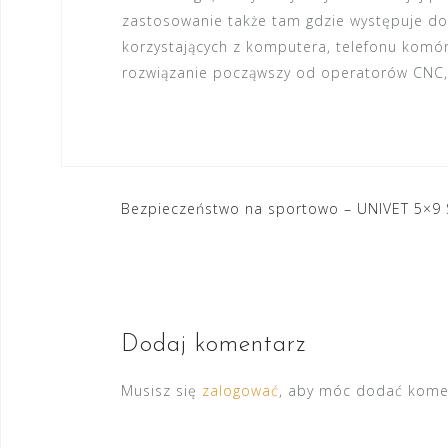
zastosowanie także tam gdzie występuje d
korzystających z komputera, telefonu komór
rozwiązanie począwszy od operatorów CNC, 
Nawigacja
Bezpieczeństwo na sportowo – UNIVET 5×9
wpisu
Dodaj komentarz
Musisz się
zalogować
, aby móc dodać kome