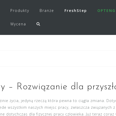
Produkty
Branże
FreshStep
OPTENG
Wycena
 – Rozwiązanie dla przyszł
nie życia, jedyną rzeczą która pewna to ciągła zmiana. Doty
ede wszystkim naszych miejsc pracy, zwłaszcza związanych 
e dotychczas dla fizycznej pracy człowieka. Już teraz coraz 