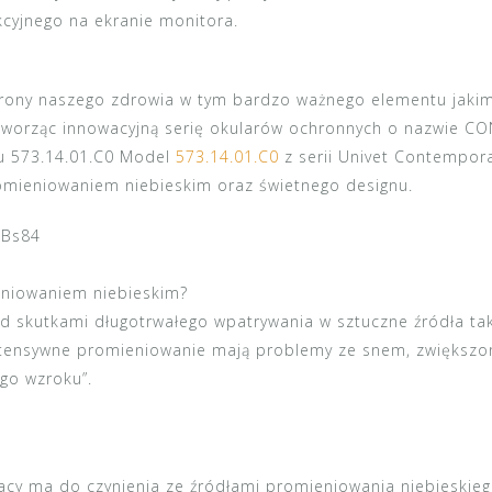
cyjnego na ekranie monitora.
rony naszego zdrowia w tym bardzo ważnego elementu jakim
tworząc innowacyjną serię okularów ochronnych o nazwie CON
u 573.14.01.C0 Model
573.14.01.C0
z serii Univet Contempora
omieniowaniem niebieskim oraz świetnego designu.
MBs84
niowaniem niebieskim?
d skutkami długotrwałego wpatrywania w sztuczne źródła ta
ntensywne promieniowanie mają problemy ze snem, zwiększon
go wzroku”.
racy ma do czynienia ze źródłami promieniowania niebieskie