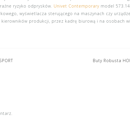
oraźne ryzyko odprysków.
Univet Contemporary
model 573.14.
kowego, wyświetlacza sterującego na maszynach czy urządzen
kierowników produkcji, przez kadrę biurową i na osobach wi
 SPORT
Buty Robusta HOR
ntarz.