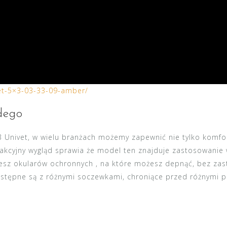
vet-5×3-03-33-09-amber/
żdego
3 Univet, w wielu branżach możemy zapewnić nie tylko komfor
akcyjny wygląd sprawia że model ten znajduje zastosowanie 
esz okularów ochronnych , na które możesz depnąć, bez zast
ostępne są z różnymi soczewkami, chroniące przed różnymi p