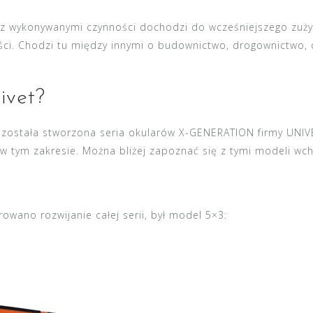
ku z wykonywanymi czynności dochodzi do wcześniejszego zuż
ości. Chodzi tu między innymi o budownictwo, drogownictwo, 
ivet?
h została stworzona seria okularów X-GENERATION firmy UNIV
w tym zakresie. Można bliżej zapoznać się z tymi modeli wch
wano rozwijanie całej serii, był model 5×3: