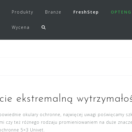
Produkty
Branże
FreshStep
OPTENG
Wycena
cie ekstremalną wytrzymałoś
powiednie okulary ochronne, najwięcej uwagi poświęcamy szk
i czy też różnego rodzaju promieniowaniem na duże znaczen
ochronne
5×3 Univet.