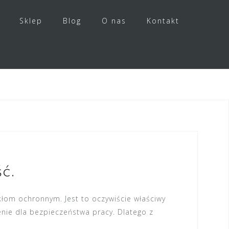
Sklep
Blog
O nas
Kontakt
ć.
łom ochronnym. Jest to oczywiście właściwy
ie dla bezpieczeństwa pracy. Dlatego z