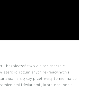
t i bezpieczeństwo ale też znacznie
w szeroko rozumianych rekreacyjnych i
anawiania się czy przetrwają, to nie ma co
romieniami i światłami., które doskonale