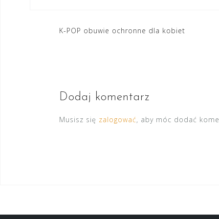
Nawigacja
K-POP obuwie ochronne dla kobiet
wpisu
Dodaj komentarz
Musisz się
zalogować
, aby móc dodać kome