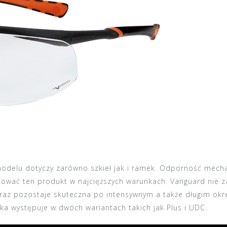
odelu dotyczy zarówno szkieł jak i ramek. Odporność mecha
ować ten produkt w najcięższych warunkach. Vanguard nie za
oraz pozostaje skuteczna po intensywnym a także długim ok
oka występuje w dwóch wariantach takich jak Plus i UDC.