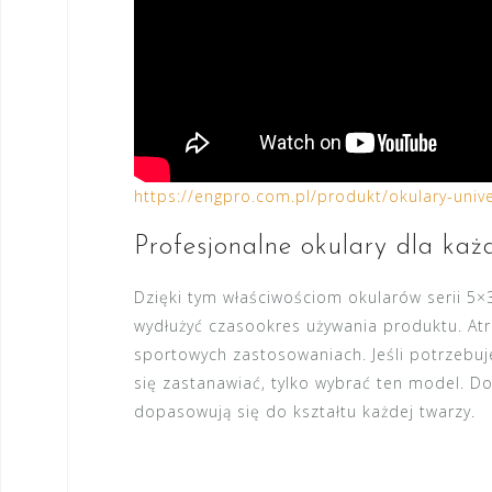
https://engpro.com.pl/produkt/okulary-uni
Profesjonalne okulary dla ka
Dzięki tym właściwościom okularów serii 5×
wydłużyć czasookres używania produktu. Atr
sportowych zastosowaniach. Jeśli potrzebuj
się zastanawiać, tylko wybrać ten model. D
dopasowują się do kształtu każdej twarzy.