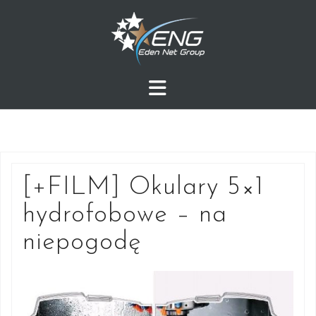
Przejdź
do
treści
[+FILM] Okulary 5×1
hydrofobowe – na
niepogodę