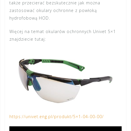
także przecierać bezskutecznie jak można
zastosować okulary ochronne z powłoką
hydrofobową HOD.
Więcej na temat
okularów ochronnych Univet 5×1
znajdziecie tutaj:
https://univet.eng.pl/produkt/5×1-04-00-00/