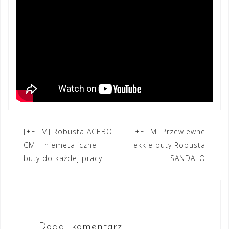
Nawigacja
[+FILM] Robusta ACEBO
[+FILM] Przewiewne
CM – niemetaliczne
lekkie buty Robusta
wpisu
buty do każdej pracy
SANDALO
Dodaj komentarz