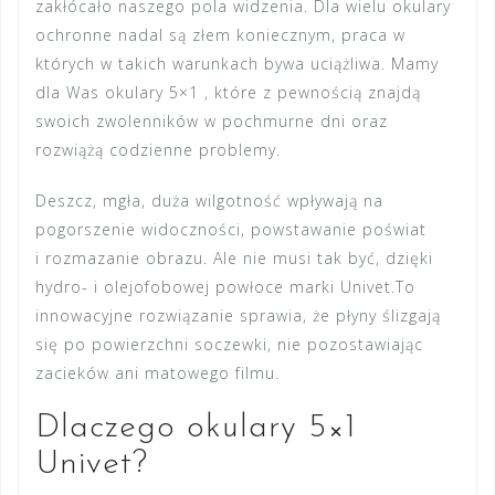
zakłócało naszego pola widzenia. Dla wielu okulary
ochronne nadal są złem koniecznym, praca w
których w takich warunkach bywa uciążliwa. Mamy
dla Was okulary 5×1 , które z pewnością znajdą
swoich zwolenników w pochmurne dni oraz
rozwiążą codzienne problemy.
Deszcz, mgła, duża wilgotność wpływają na
pogorszenie widoczności, powstawanie poświat
i rozmazanie obrazu. Ale nie musi tak być, dzięki
hydro- i olejofobowej
powłoce
marki Univet.
To
innowacyjne rozwiązanie sprawia, że płyny ślizgają
się po powierzchni soczewki, nie pozostawiając
zacieków ani matowego filmu.
Dlaczego okulary 5×1
Univet?