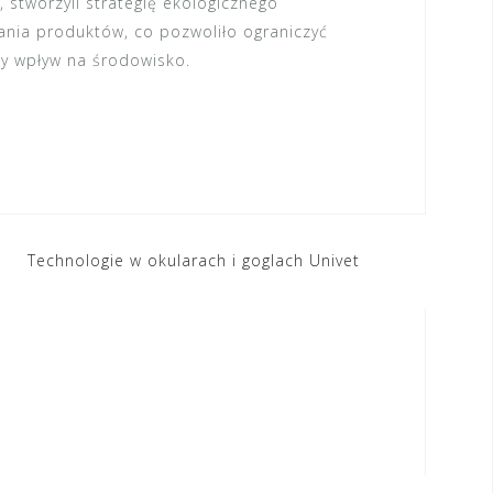
 stworzyli strategię ekologicznego
ania produktów, co pozwoliło ograniczyć
ny wpływ na środowisko.
Technologie w okularach i goglach Univet