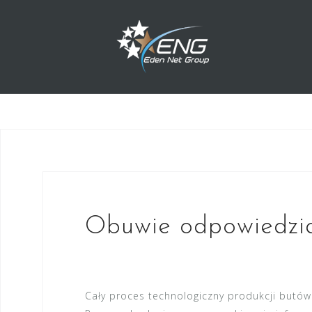
Przejdź
do
treści
Obuwie odpowiedzia
Cały proces technologiczny produkcji butó