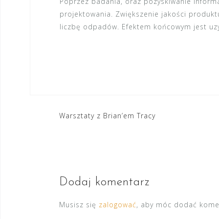
Poprzez badania, oraz pozyskiwanie informa
projektowania. Zwiększenie jakości produkt
liczbę odpadów. Efektem końcowym jest uzy
Nawigacja
Warsztaty z Brian’em Tracy
wpisu
Dodaj komentarz
Musisz się
zalogować
, aby móc dodać kome