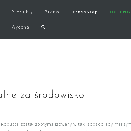
Produkty
Branże
FreshStep
OPTENG
Wycena
lne za środowisko
w Robusta został zoptymalizowany w taki sposób aby maksym