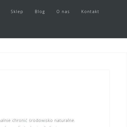
Sklep
Blog
O nas
Kontakt
alnie chronić środowisko naturalne.