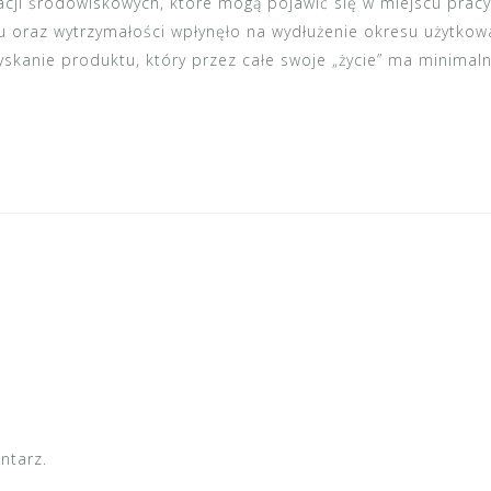
cji środowiskowych, które mogą pojawić się w miejscu pracy,
u oraz wytrzymałości wpłynęło na wydłużenie okresu użytkow
skanie produktu, który przez całe swoje „życie” ma minimal
ntarz.