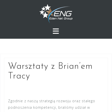
Przejdź
do
treści
Warsztaty z Brian’em
Tracy
Zgodnie z naszą strategią rozwoju oraz stałego
podnoszenia kompetencji, braliśmy udział w