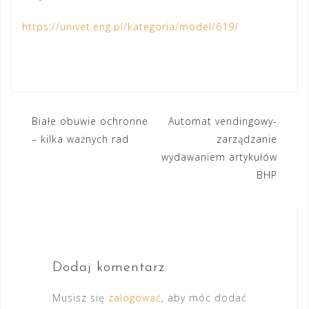
https://univet.eng.pl/kategoria/model/619/
Nawigacja
Białe obuwie ochronne
Automat vendingowy-
– kilka ważnych rad
zarządzanie
wpisu
wydawaniem artykułów
BHP
Dodaj komentarz
Musisz się
zalogować
, aby móc dodać