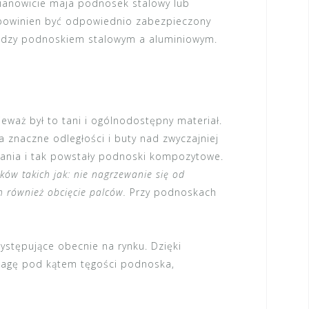
ianowicie maja podnosek stalowy lub
k powinien być odpowiednio zabezpieczony
 między podnoskiem stalowym a aluminiowym.
eważ był to tani i ogólnodostępny materiał.
 znaczne odległości i buty nad zwyczajniej
ania i tak powstały
podnoski kompozytowe
.
ów takich jak: nie nagrzewanie się od
ch również obcięcie palców.
Przy podnoskach
występujące obecnie na rynku. Dzięki
wagę pod kątem tęgości podnoska,