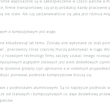
ronne wyposażone są w zabezpieczenie w części palców a m
ce, firmie transportowej czy przy produkcji każdy pracowni
ię nie stało. Ale czy zastanawialiście się jaka jest różnica
owym a kompozytowym jest waga.
 kilkadziesiąt lat temu. Zostały one wykonane ze stali poni
ać , pracownicy coraz częściej muszą pokonywać w ciągu dnia
 z rozwojem technologii firmy zaczęły szukać innego rozwiąz
pozytowych względem stalowych jest wiele dodatkowych czynnik
tzw działania gilotyny czyli zgniecenia a w niektórych przypadka
 dojść ponieważ podnoski kompozytowe kruszą się.
wie z podnoskami aluminiowymi
. Są to najlżejsze podnoski 
sze od stalowych i kompozytowych co daje dodatkową prze
 palców.