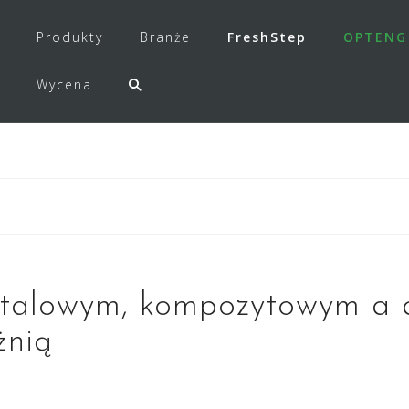
Produkty
Branże
FreshStep
OPTENG
Wycena
stalowym, kompozytowym a 
żnią