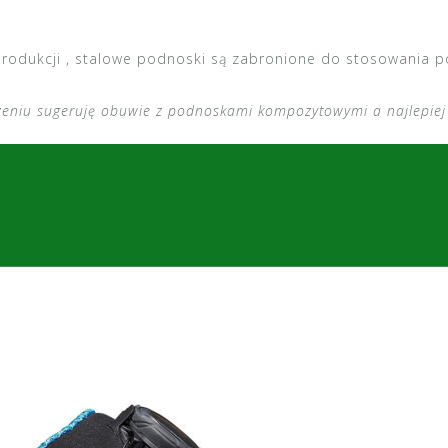
produkcji , stalowe podnoski są zabronione do stosowania p
dzeniu sugeruję obuwie z podnoskami kompozytowymi a najlepiej