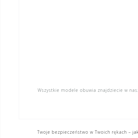
Wszystkie modele obuwia znajdziecie w na
Nawigacja
Twoje bezpieczeństwo w Twoich rękach – j