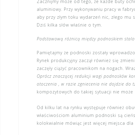
Zacznijmy może od tego, że każde buty och
aluminiowy. Przy wykonywaniu pracy w fabry
aby przy złym toku wydarzeń nic, złego mu s
Dziś kilka słów właśnie o tym.
Podstawową różnicą między podnoskiem stal
Pamiętajmy że podnoski zostały wprowadzone
Rynek produkcyjny zaczął również się zmieni
zaczęły ciążyć pracownikom na nogach. Wraz
Oprócz znaczącej redukcji wagi podnosków kom
otoczenia , w razie zgniecenia nie dojdzie do 
kompozytowych do takiej sytuacji nie może
Od kilku lat na rynku występuje również
obu
właściwościom aluminium podnoski są cień
kolokwialnie mówiąc jest więcej miejsca dla