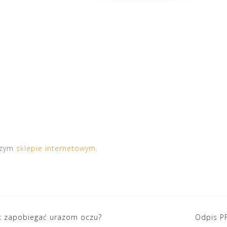
szym
sklepie internetowym
.
ak zapobiegać urazom oczu?
Odpis PF