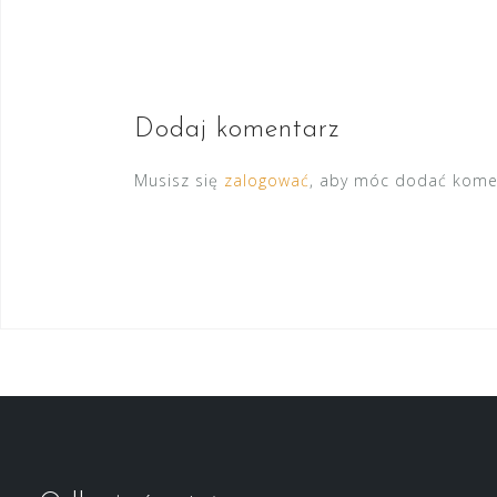
wpisu
Dodaj komentarz
Musisz się
zalogować
, aby móc dodać kome