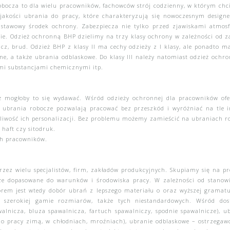
obocza to dla wielu pracowników, fachowców strój codzienny, w którym chci
j jakości ubrania do pracy, które charakteryzują się nowoczesnym desig
podstawowy środek ochrony. Zabezpiecza nie tylko przed zjawiskami atmo
e. Odzież ochronną BHP dzielimy na trzy klasy ochrony w zależności od za
cz, brud. Odzież BHP z klasy II ma cechy odzieży z I klasy, ale ponadto 
lne, a także ubrania odblaskowe. Do klasy III należy natomiast odzież och
ymi substancjami chemicznymi itp.
ż mogłoby to się wydawać. Wśród odzieży ochronnej dla pracowników ofe
 ubrania robocze pozwalają pracować bez przeszkód i wyróżniać na tle
liwość ich personalizacji. Bez problemu możemy zamieścić na ubraniach ro
 haft czy sitodruk.
ch pracowników.
zez wielu specjalistów, firm, zakładów produkcyjnych. Skupiamy się na p
e dopasowane do warunków i środowiska pracy. W zależności od stanowisk
borem jest wtedy dobór ubrań z lepszego materiału o oraz wyższej grama
 szerokiej gamie rozmiarów, także tych niestandardowych. Wśród do
alnicza, bluza spawalnicza, fartuch spawalniczy, spodnie spawalnicze),
u
do pracy zimą, w chłodniach, mroźniach),
ubranie odblaskowe – ostrzegaw