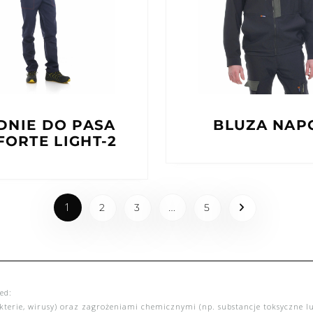
DNIE DO PASA
BLUZA NAP
FORTE LIGHT-2
1
…
2
3
5
ed:
terie, wirusy) oraz zagrożeniami chemicznymi (np. substancje toksyczne lu