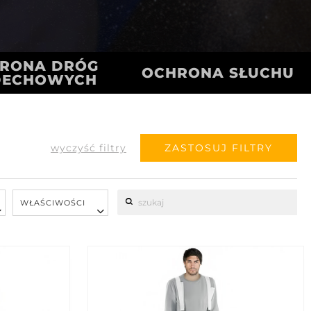
RONA DRÓG
OCHRONA SŁUCHU
DECHOWYCH
wyczyść filtry
ZASTOSUJ FILTRY
WŁAŚCIWOŚCI