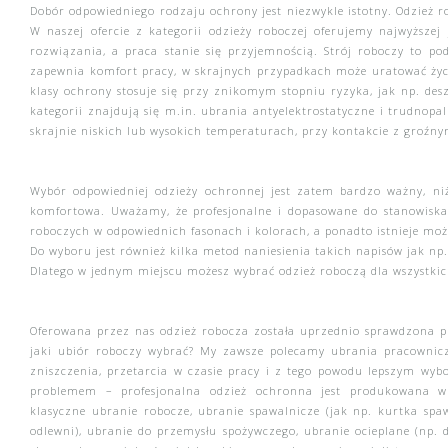
Dobór odpowiedniego rodzaju ochrony jest niezwykle istotny. Odzież r
W naszej ofercie z kategorii odzieży roboczej oferujemy najwyższe
rozwiązania, a praca stanie się przyjemnością. Strój roboczy to 
zapewnia komfort pracy, w skrajnych przypadkach może uratować życi
klasy ochrony stosuje się przy znikomym stopniu ryzyka, jak np. desz
kategorii znajdują się m.in. ubrania antyelektrostatyczne i trudnopa
skrajnie niskich lub wysokich temperaturach, przy kontakcie z groźn
Wybór odpowiedniej odzieży ochronnej jest zatem bardzo ważny, ni
komfortowa. Uważamy, że profesjonalne i dopasowane do stanowiska
roboczych w odpowiednich fasonach i kolorach, a ponadto istnieje moż
Do wyboru jest również kilka metod naniesienia takich napisów jak np.
Dlatego w jednym miejscu możesz wybrać odzież roboczą dla wszystki
Oferowana przez nas odzież robocza została uprzednio sprawdzona pr
jaki ubiór roboczy wybrać? My zawsze polecamy ubrania pracownicz
zniszczenia, przetarcia w czasie pracy i z tego powodu lepszym wy
problemem – profesjonalna odzież ochronna jest produkowana w
klasyczne
ubranie
robocze
,
ubranie
spawalnicze
(jak np. kurtka spaw
odlewni),
ubranie do przemysłu spożywczego
,
ubranie ocieplane
(np. 