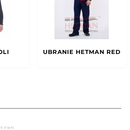
OLI
UBRANIE HETMAN RED
b żrące).