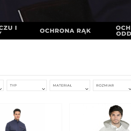
ZU I
OCH
OCHRONA RĄK
Y
OD
TYP
MATERIAŁ
ROZMIAR