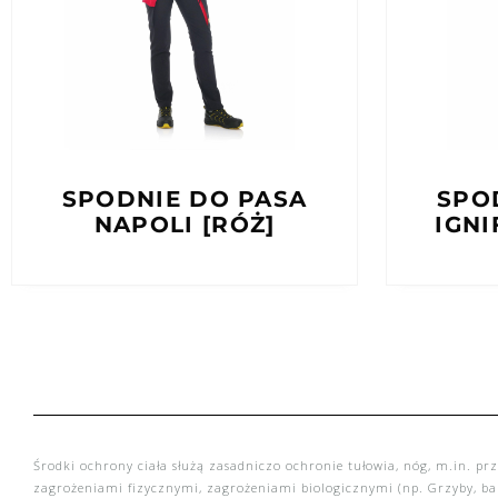
SPODNIE DO PASA
SPO
NAPOLI [RÓŻ]
IGNI
Środki ochrony ciała służą zasadniczo ochronie tułowia, nóg, m.in. prz
zagrożeniami fizycznymi, zagrożeniami biologicznymi (np. Grzyby, bak