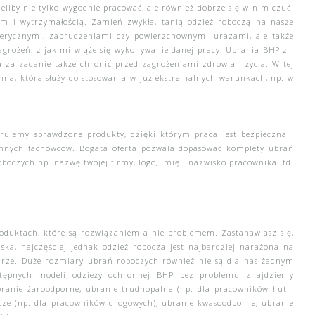
eliby nie tylko wygodnie pracować, ale również dobrze się w nim czuć.
nem i wytrzymałością. Zamień zwykła, tanią odzież roboczą na nasze
sferycznymi, zabrudzeniami czy powierzchownymi urazami, ale także
grożeń, z jakimi wiąże się wykonywanie danej pracy. Ubrania BHP z I
ma za zadanie także chronić przed zagrożeniami zdrowia i życia. W tej
ronna, która służy do stosowania w już ekstremalnych warunkach, np. w
rujemy sprawdzone produkty, dzięki którym praca jest bezpieczna i
 innych fachowców. Bogata oferta pozwala dopasować komplety ubrań
boczych np. nazwę twojej firmy, logo, imię i nazwisko pracownika itd.
roduktach, które są rozwiązaniem a nie problemem. Zastanawiasz się,
a, najczęściej jednak odzież robocza jest najbardziej narażona na
turze. Duże rozmiary ubrań roboczych również nie są dla nas żadnym
stępnych modeli odzieży ochronnej BHP bez problemu znajdziemy
branie żaroodporne
,
ubranie
trudnopalne
(np. dla pracowników hut i
cze
(np. dla pracowników drogowych),
ubranie kwasoodporne
,
ubranie