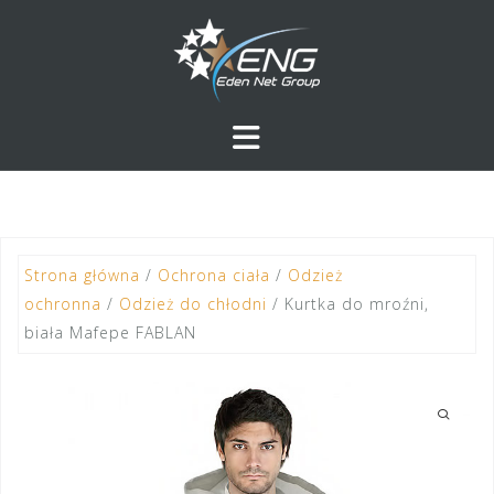
Przejdź
do
treści
Strona główna
/
Ochrona ciała
/
Odzież
ochronna
/
Odzież do chłodni
/ Kurtka do mroźni,
biała Mafepe FABLAN