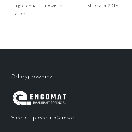
Nawigacja
Ergonomia stanowiska
Mikołajki 2015
pracy
wpisu
Odkryj również
Media społecznościowe