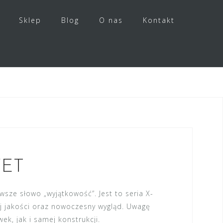
Sklep
Blog
O nas
Kontakt
VET
sze słowo „wyjątkowość”. Jest to seria X-
ej jakości oraz nowoczesny wygląd. Uwagę
, jak i samej konstrukcji.