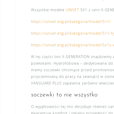
Wszystkie modele
UNIVET
5X1 z serii X-GEN
https://univet.eng.pl/kategoria/model/5×1/
https://univet.eng.pl/kategoria/model/5×1-h
https://univet.eng.pl/kategoria/model/5x1
W tej części linii X-GENERATION znajdziemy
powłokami. Hydrofobowa – dedykowana do pra
mamy soczewki chroniące przed promieniow
przyciemnianą do pracy na zewnątrz w słone
VANGUARD PLUS
zapewnia zarówno właściwo
soczewki to nie wszystko
O wyjątkowości tej linii decyduje również s
gwarantuje komfort i idealną przyległość d