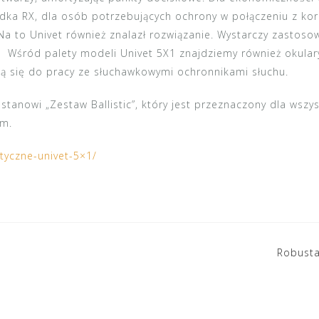
adka RX, dla osób potrzebujących ochrony w połączeniu z ko
Na to Univet również znalazł rozwiązanie. Wystarczy zastos
. Wśród palety modeli Univet 5X1 znajdziemy również okula
ją się do pracy ze słuchawkowymi ochronnikami słuchu.
anowi „Zestaw Ballistic”, który jest przeznaczony dla wszy
em.
tyczne-univet-5×1/
Robusta