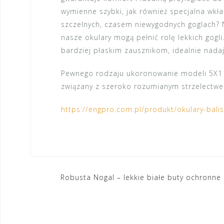
wymienne szybki, jak również specjalna wkł
szczelnych, czasem niewygodnych goglach? 
nasze okulary mogą pełnić rolę
lekkich gogli
bardziej płaskim zausznikom, idealnie nada
Pewnego rodzaju ukoronowanie modeli 5X1 st
związany z szeroko rozumianym strzelectw
https://engpro.com.pl/produkt/okulary-balis
Nawigacja
Robusta Nogal – lekkie białe buty ochronne
wpisu