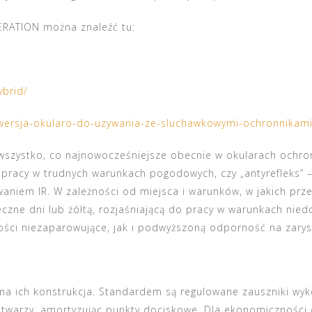
ERATION można znaleźć tu:
ybrid/
z-wersja-okularo-do-uzywania-ze-sluchawkowymi-ochronnikami
 wszystko, co najnowocześniejsze obecnie w okularach ochr
cy w trudnych warunkach pogodowych, czy „antyrefleks” – d
aniem IR. W zależności od miejsca i warunków, w jakich p
czne dni lub żółtą, rozjaśniającą do pracy w warunkach nie
ści niezaparowujące, jak i podwyższoną odporność na zary
ama ich
konstrukcja
. Standardem są regulowane zauszniki wyk
o twarzy, amortyzując punkty dociskowe. Dla ekonomicznośc