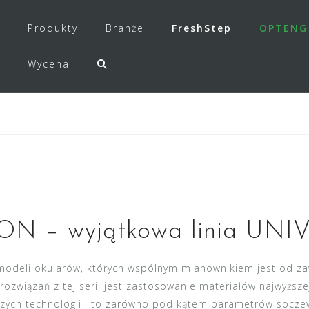
Produkty
Branże
FreshStep
OPTENG
Wycena
N – wyjątkowa linia UNI
 modeli okularów, których wspólnym mianownikiem jest od zaw
ozwiązań z tej serii jest zastosowanie materiałów najwyższ
ych technologii i to zarówno pod kątem parametrów soczewek