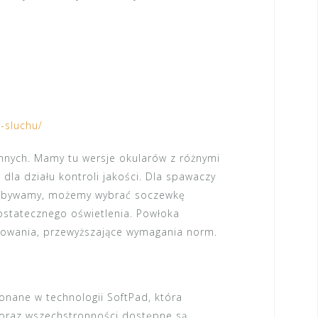
-sluchu/
onnych. Mamy tu wersje okularów z różnymi
la działu kontroli jakości. Dla spawaczy
rzebywamy, możemy wybrać soczewkę
dostatecznego oświetlenia. Powłoka
sowania, przewyższające wymagania norm.
onane w technologii SoftPad, która
i oraz wszechstronności dostępne są