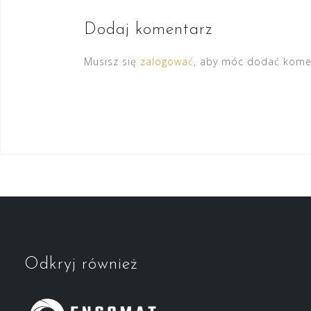
Dodaj komentarz
Musisz się
zalogować
, aby móc dodać kome
Odkryj również