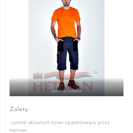
spodenki robocze
Zalety:
-system aktywnych kolan opatentowany przez
Hetman