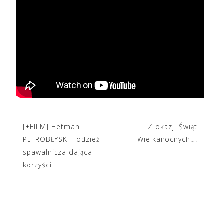
Nawigacja
[+FILM] Hetman
Z okazji Świąt
PETROBŁYSK – odzież
Wielkanocnych….
wpisu
spawalnicza dająca
korzyści