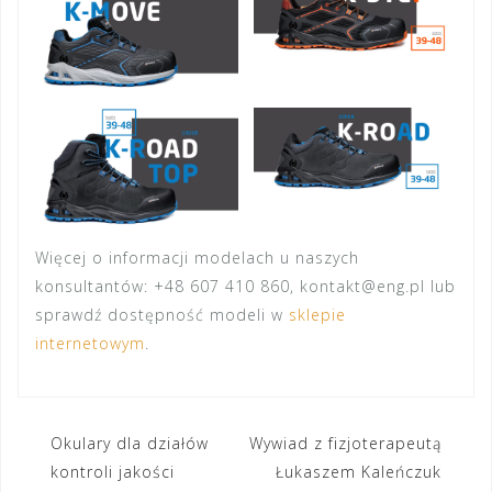
Więcej o informacji modelach u naszych
konsultantów: +48 607 410 860, kontakt@eng.pl lub
sprawdź dostępność modeli w
sklepie
internetowym
.
Nawigacja
Okulary dla działów
Wywiad z fizjoterapeutą
kontroli jakości
Łukaszem Kaleńczuk
wpisu