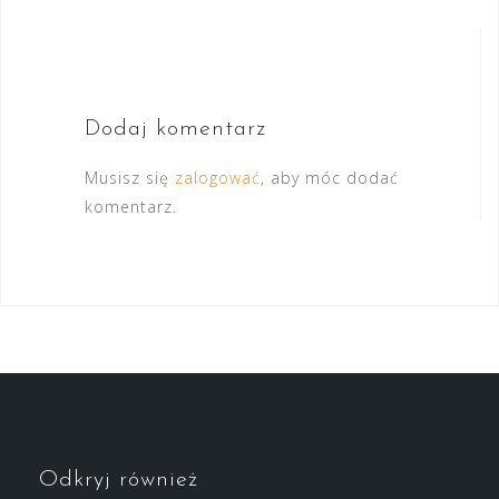
Dodaj komentarz
Musisz się
zalogować
, aby móc dodać
komentarz.
Odkryj również