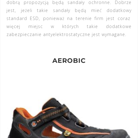
dobrą propozycją będą
sandały ochronne
. Dobrze
jest, jeżeli takie sandały będą mieć dodatkowy
standard ESD
, ponieważ na terenie firm jest coraz
więcej miejsc w których takie dodatkowe
zabezpieczanie antyelektrostatyczne jest wymagane.
AEROBIC