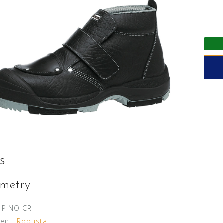
s
metry
PINO CR
ent:
Robusta