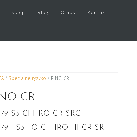
Sklep
Blog
O nas
Kontakt
TA
/
Specjalne ryzyko
/ PINO CR
INO CR
779
S3 CI HRO CR SRC
779 S3 FO CI HRO HI CR SR