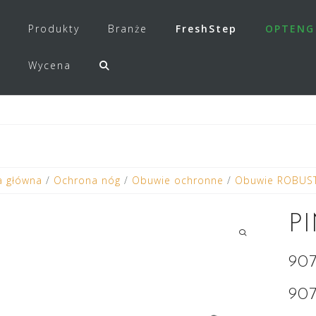
Produkty
Branże
FreshStep
OPTENG
Wycena
a główna
/
Ochrona nóg
/
Obuwie ochronne
/
Obuwie ROBUS
P
90
90