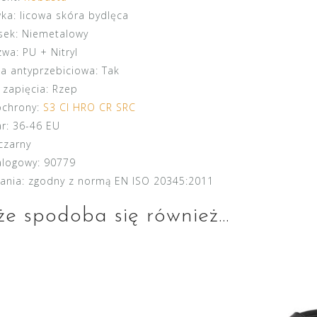
ka:
licowa skóra bydlęca
ek:
Niemetalowy
zwa:
PU + Nitryl
a antyprzebiciowa:
Tak
 zapięcia:
Rzep
ochrony:
S3 CI HRO CR SRC
r:
36-46 EU
czarny
alogowy:
90779
ania:
zgodny z normą EN ISO 20345:2011
e spodoba się również…