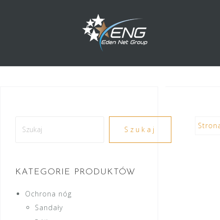
Przejdź
do
treści
Szukaj
Stron
Szukaj
KATEGORIE PRODUKTÓW
Ochrona nóg
Sandały