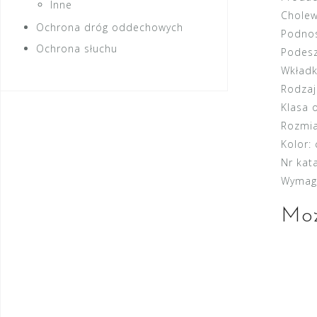
Inne
Cholew
Ochrona dróg oddechowych
Podnos
Ochrona słuchu
Podes
Wkładk
Rodzaj
Klasa 
Rozmia
Kolor:
Nr kat
Wymag
Moż