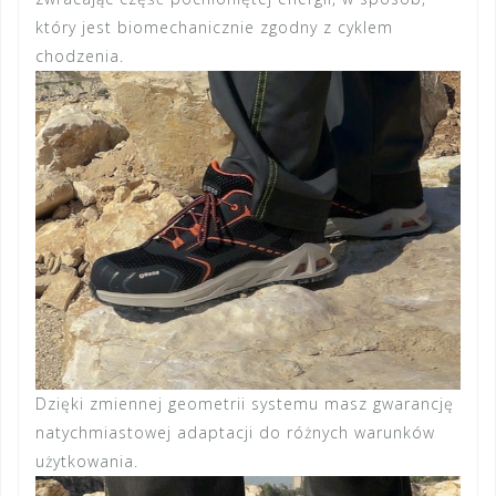
który jest biomechanicznie zgodny z cyklem
chodzenia.
Dzięki zmiennej geometrii systemu masz gwarancję
natychmiastowej adaptacji do różnych warunków
użytkowania.