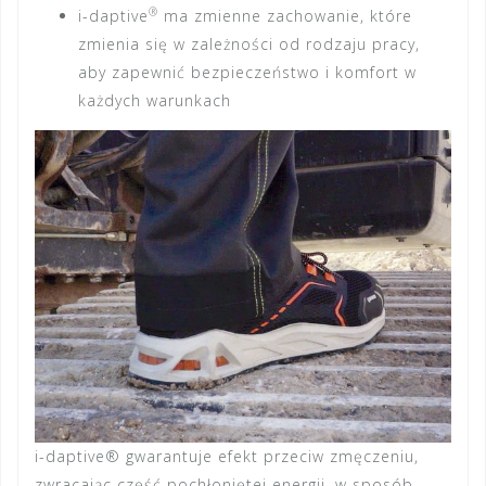
®
i-daptive
ma zmienne zachowanie, które
zmienia się w zależności od rodzaju pracy,
aby zapewnić bezpieczeństwo i komfort w
każdych warunkach
i-daptive® gwarantuje efekt przeciw zmęczeniu,
zwracając część pochłoniętej energii, w sposób,