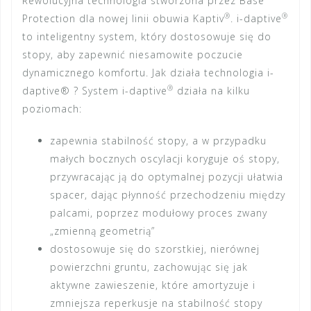
Rewolucyjna technologia stworzona przez Base
®
®
Protection dla nowej linii obuwia Kaptiv
. i-daptive
to inteligentny system, który dostosowuje się do
stopy, aby zapewnić niesamowite poczucie
dynamicznego komfortu.
Jak działa technologia i-
®
daptive® ?
System i-daptive
działa na kilku
poziomach:
zapewnia stabilność stopy, a w przypadku
małych bocznych oscylacji koryguje oś stopy,
przywracając ją do optymalnej pozycji ułatwia
spacer, dając płynność przechodzeniu między
palcami, poprzez modułowy proces zwany
„zmienną geometrią”
dostosowuje się do szorstkiej, nierównej
powierzchni gruntu, zachowując się jak
aktywne zawieszenie, które amortyzuje i
zmniejsza reperkusje na stabilność stopy