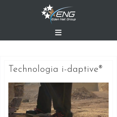
Przejdź
do
treści
Technologia i-daptive®