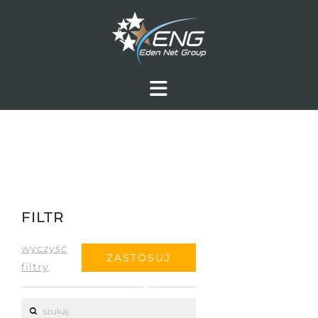
FILTR
wyczyść
ZASTOSUJ
filtry
FILTRY