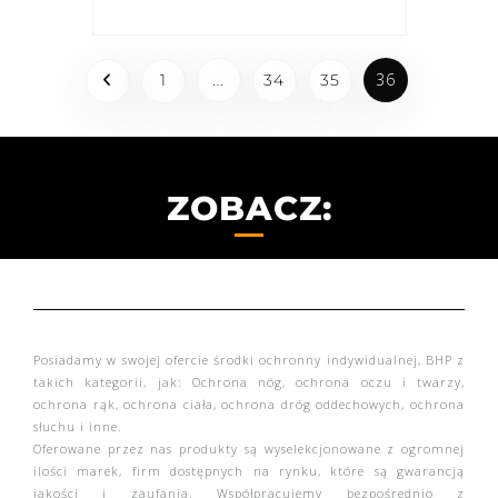
…
36
1
34
35
ZOBACZ:
Posiadamy w swojej ofercie środki ochronny indywidualnej, BHP z
takich kategorii, jak: Ochrona nóg, ochrona oczu i twarzy,
ochrona rąk, ochrona ciała, ochrona dróg oddechowych, ochrona
słuchu i inne.
Oferowane przez nas produkty są wyselekcjonowane z ogromnej
ilości marek, firm dostępnych na rynku, które są gwarancją
jakości i zaufania. Współpracujemy bezpośrednio z