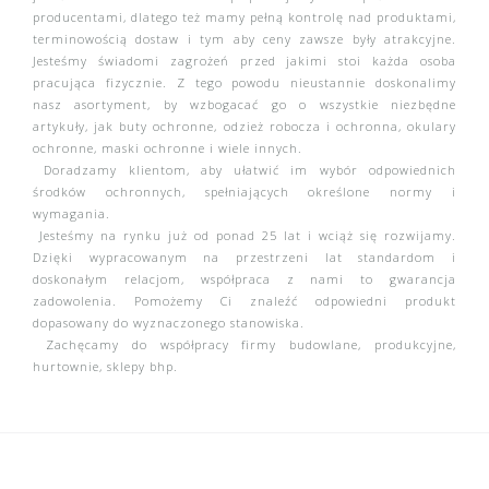
producentami, dlatego też mamy pełną kontrolę nad produktami,
terminowością dostaw i tym aby ceny zawsze były atrakcyjne.
Jesteśmy świadomi zagrożeń przed jakimi stoi każda osoba
pracująca fizycznie. Z tego powodu nieustannie doskonalimy
nasz asortyment, by wzbogacać go o wszystkie niezbędne
artykuły, jak buty ochronne, odzież robocza i ochronna, okulary
ochronne, maski ochronne i wiele innych.
Doradzamy klientom, aby ułatwić im wybór odpowiednich
środków ochronnych, spełniających określone normy i
wymagania.
Jesteśmy na rynku już od ponad 25 lat i wciąż się rozwijamy.
Dzięki wypracowanym na przestrzeni lat standardom i
doskonałym relacjom, współpraca z nami to gwarancja
zadowolenia. Pomożemy Ci znaleźć odpowiedni produkt
dopasowany do wyznaczonego stanowiska.
Zachęcamy do współpracy firmy budowlane, produkcyjne,
hurtownie, sklepy bhp.