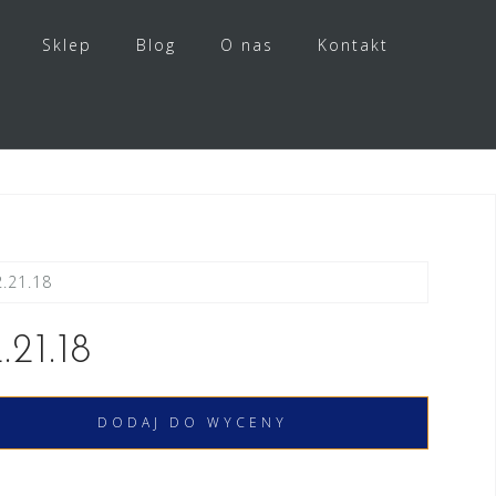
Sklep
Blog
O nas
Kontakt
.21.18
.21.18
DODAJ DO WYCENY