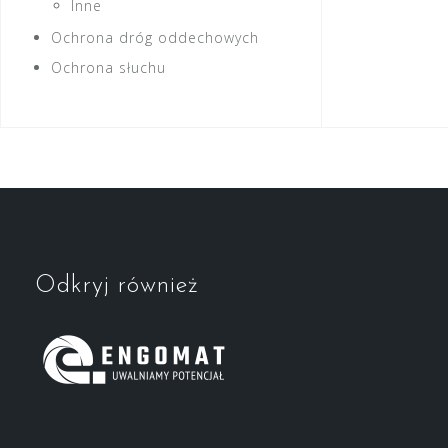
Inne
Ochrona dróg oddechowych
Ochrona słuchu
Odkryj również