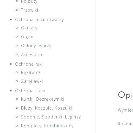
Półbuty
Trzewiki
Ochrona oczu i twarzy
Okulary
Gogle
Osłony twarzy
Akcesoria
Ochrona rąk
Rękawice
Zarękawki
Ochrona ciała
Opi
Kurtki, Bezrękawniki
Bluzy, Koszule, Koszulki
Wymien
Spodnie, Spodenki, Leginsy
Rozmi
Komplety, Kombinezony