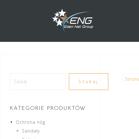
Przejdź
do
treści
Szukaj
Stron
Szukaj
KATEGORIE PRODUKTÓW
Ochrona nóg
Sandały