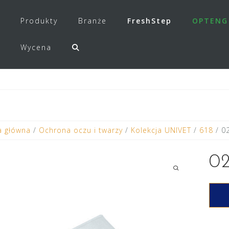
Produkty
Branże
FreshStep
OPTENG
Wycena
a główna
/
Ochrona oczu i twarzy
/
Kolekcja UNIVET
/
618
/ 02
02