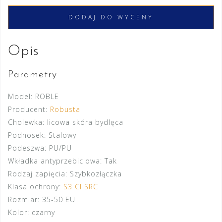
DODAJ DO WYCENY
Opis
Parametry
Model:
ROBLE
Producent:
Robusta
Cholewka:
licowa skóra bydlęca
Podnosek:
Stalowy
Podeszwa:
PU/PU
Wkładka antyprzebiciowa:
Tak
Rodzaj zapięcia:
Szybkozłączka
Klasa ochrony:
S3 CI SRC
Rozmiar:
35-50 EU
Kolor:
czarny