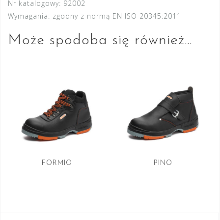
Nr katalogowy:
92002
Wymagania:
zgodny z normą EN ISO 20345:2011
Może spodoba się również…
FORMIO
PINO