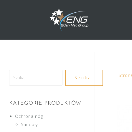
Przejdź
do
treści
Szukaj
Stron
Szukaj
KATEGORIE PRODUKTÓW
Ochrona nóg
Sandały