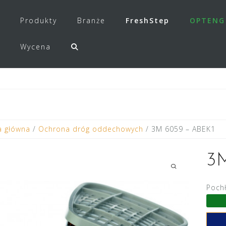
Produkty
Branże
FreshStep
OPTENG
Wycena
a główna
/
Ochrona dróg oddechowych
/ 3M 6059 – ABEK1
3
Poch