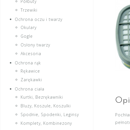
Półbuty
Trzewiki
Ochrona oczu i twarzy
Okulary
Gogle
Osłony twarzy
Akcesoria
Ochrona rąk
Rękawice
Zarękawki
Ochrona ciała
Kurtki, Bezrękawniki
Opi
Bluzy, Koszule, Koszulki
Spodnie, Spodenki, Leginsy
Pochła
pełno
Komplety, Kombinezony