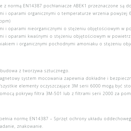
ie z normą
EN14387
pochłaniacze
ABEK1
przeznaczone są do
mi i oparami organicznymi o temperaturze wrzenia powyżej 
 ppm)
mi i oparami nieorganicznymi o stężeniu objętościowym w p
mi i oparami kwaśnymi o stężeniu objętościowym w powietrz
iakiem i organicznymi pochodnymi amoniaku o stężeniu obj
budowa z tworzywa sztucznego.
agnetowy system mocowania zapewnia dokładne i bezpiecz
szystkie elementy oczyszczające 3M serii 6000 mogą być stos
omocą pokrywy filtra 3M-501 lub z filtrami serii 2000 za po
pełnia normę
EN14387
– Sprzęt ochrony układu oddechowego
adanie, znakowanie.