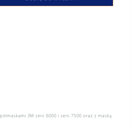
z półmaskami 3M
serii 6000
i
serii 7500
oraz z maską