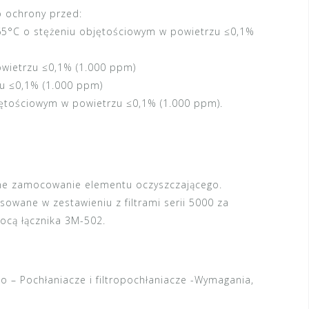
 ochrony przed:
65°C o stężeniu objętościowym w powietrzu ≤0,1%
owietrzu ≤0,1% (1.000 ppm)
u ≤0,1% (1.000 ppm)
ętościowym w powietrzu ≤0,1% (1.000 ppm).
ne zamocowanie elementu oczyszczającego.
owane w zestawieniu z filtrami serii 5000 za
mocą łącznika 3M-502.
 – Pochłaniacze i filtropochłaniacze -Wymagania,