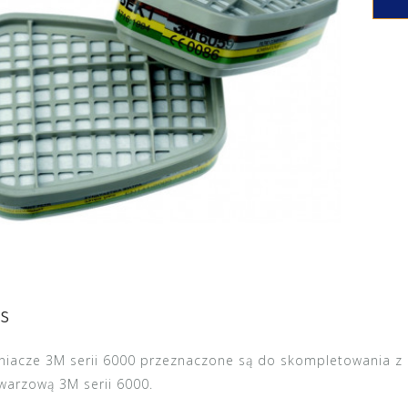
s
niacze 3M serii 6000
przeznaczone są do skompletowania 
twarzową 3M
serii 6000
.