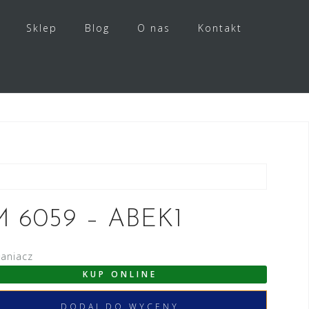
Sklep
Blog
O nas
Kontakt
M 6059 – ABEK1
łaniacz
KUP ONLINE
DODAJ DO WYCENY