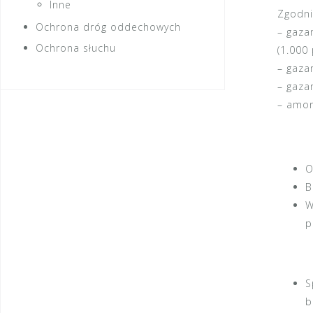
Inne
Zgodn
Ochrona dróg oddechowych
– gaza
Ochrona słuchu
(1.000
– gaza
– gaza
– amon
O
B
W
p
S
b