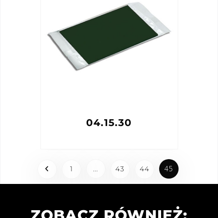
04.15.30
…
45
1
43
44
ZOBACZ RÓWNIEŻ: