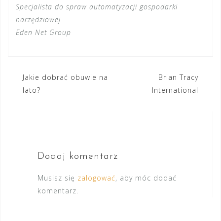
Specjalista do spraw automatyzacji gospodarki
narzędziowej
Eden Net Group
Nawigacja
Jakie dobrać obuwie na
Brian Tracy
lato?
International
wpisu
Dodaj komentarz
Musisz się
zalogować
, aby móc dodać
komentarz.