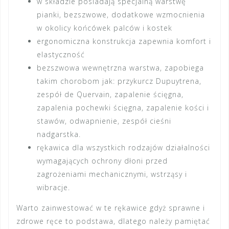
w składzie posiadają specjalną warstwę
pianki, bezszwowe, dodatkowe wzmocnienia
w okolicy końcówek palców i kostek
ergonomiczna konstrukcja zapewnia komfort i
elastyczność
bezszwowa wewnętrzna warstwa, zapobiega
takim chorobom jak: przykurcz Dupuytrena,
zespół de Quervain, zapalenie ścięgna,
zapalenia pochewki ścięgna, zapalenie kości i
stawów, odwapnienie, zespół cieśni
nadgarstka.
rękawica dla wszystkich rodzajów działalności
wymagających ochrony dłoni przed
zagrożeniami mechanicznymi, wstrząsy i
wibracje.
Warto zainwestować w te rękawice gdyż sprawne i
zdrowe ręce to podstawa, dlatego należy pamiętać