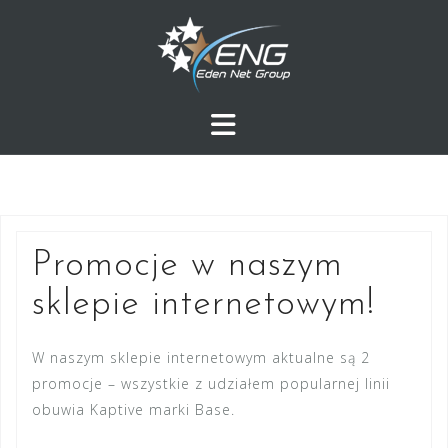
Przejdź
do
treści
Promocje w naszym
sklepie internetowym!
W naszym sklepie internetowym aktualne są 2
promocje – wszystkie z udziałem popularnej linii
obuwia Kaptive marki Base.