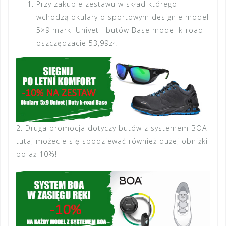
Przy zakupie zestawu w skład którego
wchodzą okulary o sportowym designie
model
5×9
marki Univet i butów
Base model k-road
oszczędzacie 53,99zł!
2. Druga promocja dotyczy butów
z systemem BOA
tutaj możecie się spodziewać również dużej obniżki
bo aż 10%!