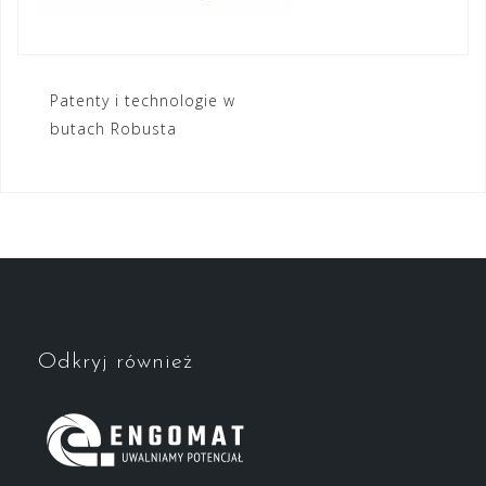
Nawigacja
Patenty i technologie w
butach Robusta
wpisu
Odkryj również