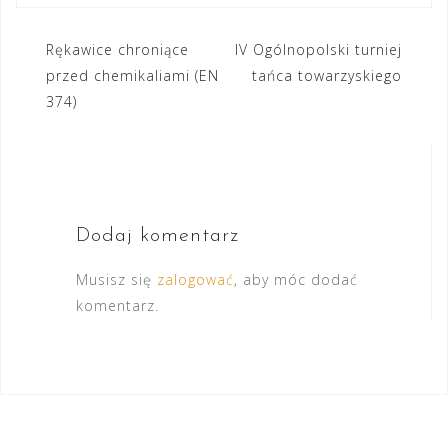
Nawigacja
Rękawice chroniące
IV Ogólnopolski turniej
przed chemikaliami (EN
tańca towarzyskiego
wpisu
374)
Dodaj komentarz
Musisz się
zalogować
, aby móc dodać
komentarz.