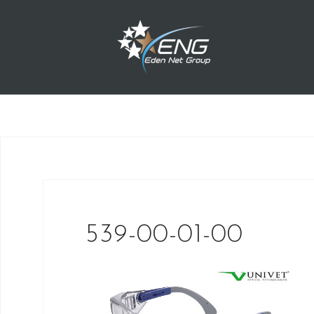
Przejdź
do
treści
539-00-01-00