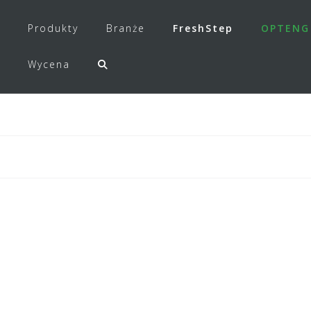
Produkty
Branże
FreshStep
OPTENG
Wycena