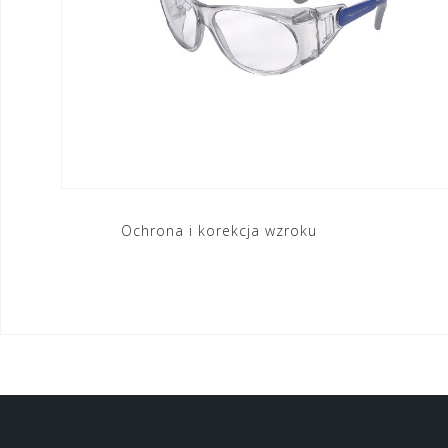
Nawigacja
Ochrona i korekcja wzroku
wpisu