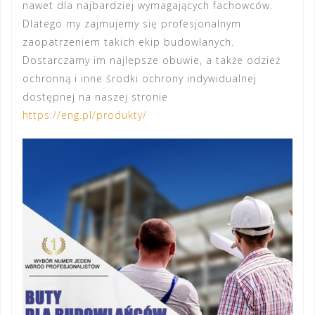
nawet dla najbardziej wymagających fachowców.
Dlatego my zajmujemy się profesjonalnym
zaopatrzeniem takich ekip budowlanych.
Dostarczamy im najlepsze obuwie, a także odzież
ochronną i inne środki ochrony indywidualnej
dostępnej na naszej stronie
https://eng.pl/produkty/