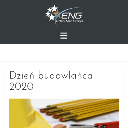
Przejdź
do
treści
Dzień budowlańca
2020