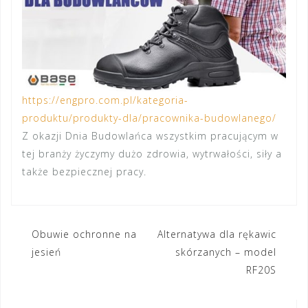
https://engpro.com.pl/kategoria-
produktu/produkty-dla/pracownika-budowlanego/
Z okazji Dnia Budowlańca wszystkim pracującym w
tej branży życzymy dużo zdrowia, wytrwałości, siły a
także bezpiecznej pracy.
Nawigacja
Obuwie ochronne na
Alternatywa dla rękawic
jesień
skórzanych – model
wpisu
RF20S