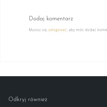
Dodaj komentarz
Musisz się
zalogować
, aby móc dodać kome
Odkryj również