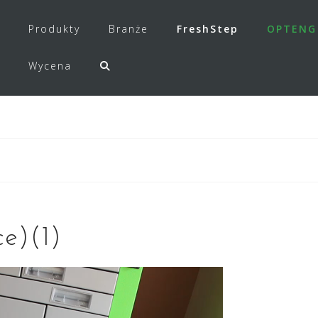
Produkty
Branże
FreshStep
OPTENG
Wycena
e)(1)