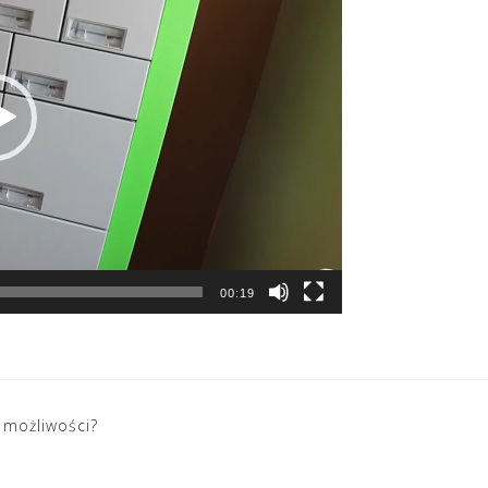
00:19
 możliwości?