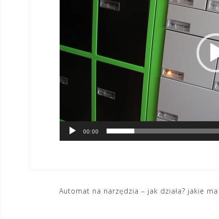
00:00
Nawigacja
Automat na narzędzia – jak działa? jakie ma
wpisu