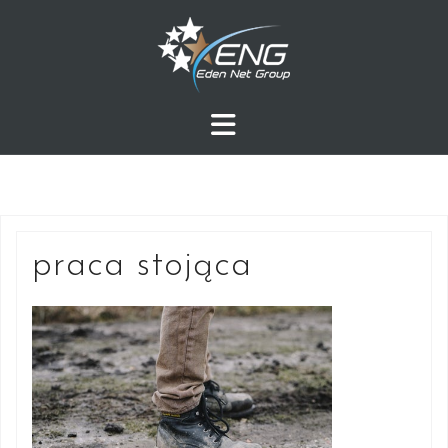
Przejdź
do
treści
praca stojąca