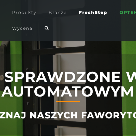
Produkty
Branże
FreshStep
OPTE
Wycena
 SPRAWDZONE W
AUTOMATOWYM
ZNAJ NASZYCH FAWORY