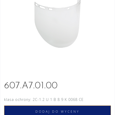
607.A7.01.00
klasa ochrony: 2C-1.2 U 1 B 8 9 K 0068 CE
DODAJ DO WYCENY