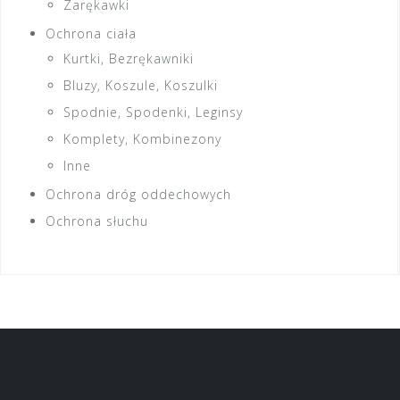
Zarękawki
Ochrona ciała
Kurtki, Bezrękawniki
Bluzy, Koszule, Koszulki
Spodnie, Spodenki, Leginsy
Komplety, Kombinezony
Inne
Ochrona dróg oddechowych
Ochrona słuchu