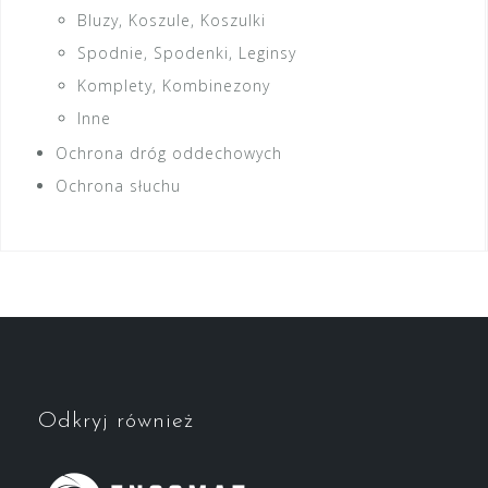
Bluzy, Koszule, Koszulki
Spodnie, Spodenki, Leginsy
Komplety, Kombinezony
Inne
Ochrona dróg oddechowych
Ochrona słuchu
Odkryj również