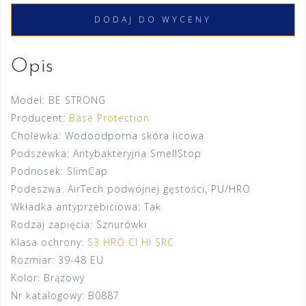
DODAJ DO WYCENY
Opis
Model:
BE STRONG
Producent:
Base Protection
Cholewka:
Wodoodporna skóra licowa
Podszewka:
Antybakteryjna SmellStop
Podnosek:
SlimCap
Podeszwa:
AirTech podwójnej gęstości, PU/HRO
Wkładka antyprzebiciowa:
Tak
Rodzaj zapięcia:
Sznurówki
Klasa ochrony:
S3 HRO CI HI SRC
Rozmiar:
39-48 EU
Kolor:
Brązowy
Nr katalogowy:
B0887