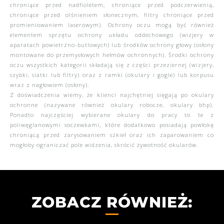
chroniące przed nadfioletem, chroniące przed podczerwienią,
chroniące przed olśnieniem słonecznym, filtry chroniące przed
promieniowaniem laserowym). Ochrony oczu mogą być również
elementem sprzętu ochrony układu oddechowego (wizjery w
aparatach powietrzno-butlowych) lub środków ochrony głowy (osłony
montowane do przemysłowych hełmów ochronnych). Środki ochrony
oczu wszystkich kategorii składają się z części przeziernej (wizjery,
szybki, siatki lub filtry) oraz z ramki (okulary i gogle) lub korpusu
wraz z nagłowiem (osłony).
Z doświadczenia wiemy, że klienci najchętniej sięgają po okulary
ochronne (nazywane również okulary robocze, okulary bhp).
Ponadto najczęściej wybierane okulary do pracy to te z
poliwęglanowymi soczewkami, które dodatkowo posiadają powłokę
chroniącą przed zarysowaniem szkieł oraz ich zaparowaniem co
mogłoby ograniczać pole widzenia, skrócić żywotność okularów.
ZOBACZ RÓWNIEŻ: