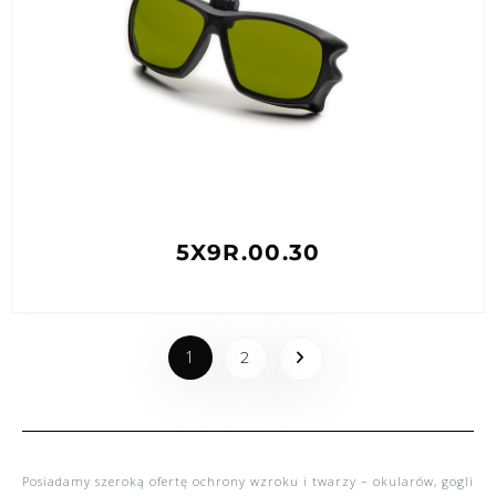
5X9R.00.30
1
2
Posiadamy szeroką ofertę
ochrony wzroku i twarzy
– okularów, gogli