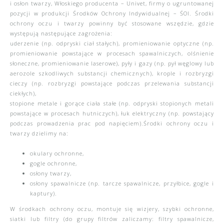
i osłon twarzy, Włoskiego producenta – Univet, firmy o ugruntowanej
pozycji w produkcji Środków Ochrony Indywidualnej – ŚOI. Środki
ochrony oczu i twarzy powinny być stosowane wszędzie, gdzie
występują następujące zagrożenia:
uderzenie (np. odpryski ciał stałych), promieniowanie optyczne (np.
promieniowanie powstające w procesach spawalniczych, olśnienie
słoneczne, promieniowanie laserowe), pyły i gazy (np. pył węglowy lub
aerozole szkodliwych substancji chemicznych), krople i rozbryzgi
cieczy (np. rozbryzgi powstające podczas przelewania substancji
ciekłych),
stopione metale i gorące ciała stałe (np. odpryski stopionych metali
powstające w procesach hutniczych), łuk elektryczny (np. powstający
podczas prowadzenia prac pod napięciem).Środki ochrony oczu i
twarzy dzielimy na:
okulary ochronne,
gogle ochronne,
osłony twarzy,
osłony spawalnicze (np. tarcze spawalnicze, przyłbice, gogle i
kaptury).
W środkach ochrony oczu, montuje się wizjery, szybki ochronne,
siatki lub filtry (do grupy filtrów zaliczamy: filtry spawalnicze,