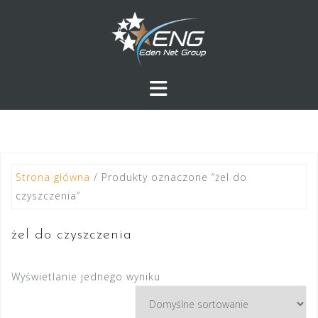
Przejdź
do
treści
Strona główna
/ Produkty oznaczone “żel do
czyszczenia”
żel do czyszczenia
Wyświetlanie jednego wyniku