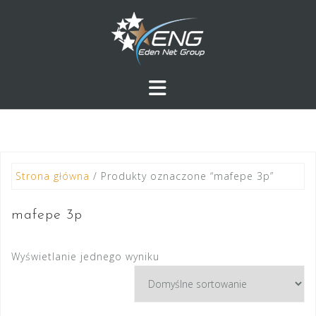
Przejdź
do
treści
Strona główna
/ Produkty oznaczone “mafepe 3p”
mafepe 3p
Wyświetlanie jednego wyniku