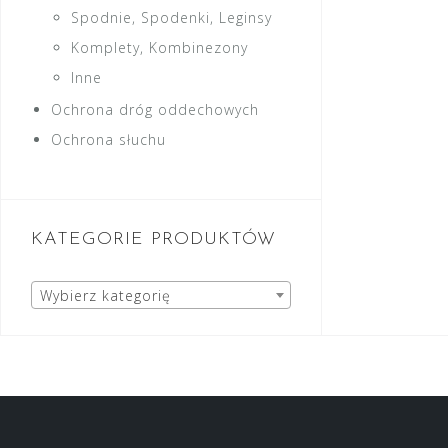
Spodnie, Spodenki, Leginsy
Komplety, Kombinezony
Inne
Ochrona dróg oddechowych
Ochrona słuchu
KATEGORIE PRODUKTÓW
Wybierz kategorię