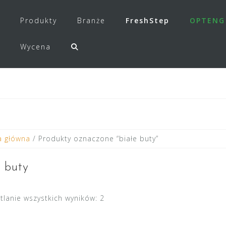
Produkty
Branże
FreshStep
OPTENG
Wycena
a główna
/ Produkty oznaczone “białe buty”
e buty
tlanie wszystkich wyników: 2