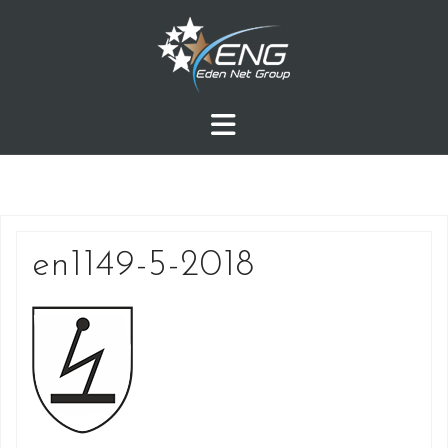
Przejdź
do
treści
en1149-5-2018