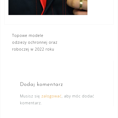
Nawigacja
Topowe modele
odzieży ochronnej oraz
wpisu
roboczej w 2022 roku
Dodaj komentarz
Musisz się
zalogować
, aby móc dodać
komentarz.