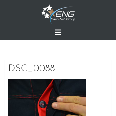
Przejdź
do
treści
DSC_0088