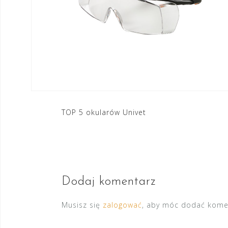
Nawigacja
TOP 5 okularów Univet
wpisu
Dodaj komentarz
Musisz się
zalogować
, aby móc dodać kome