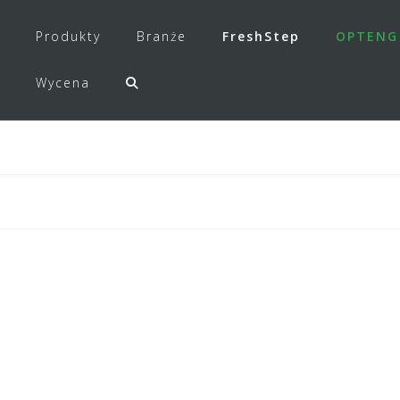
Produkty
Branże
FreshStep
OPTENG
Wycena