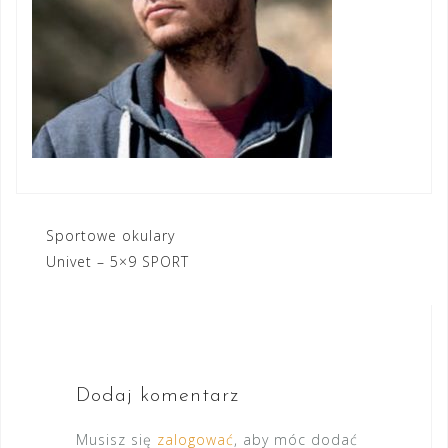
Nawigacja
Sportowe okulary
Univet – 5×9 SPORT
wpisu
Dodaj komentarz
Musisz się
zalogować
, aby móc dodać