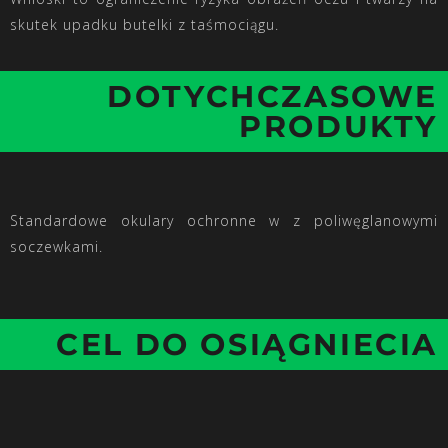
skutek upadku butelki z taśmociągu.
DOTYCHCZASOWE
PRODUKTY
Standardowe okulary ochronne w z poliwęglanowymi
soczewkami.
CEL DO OSIĄGNIECIA