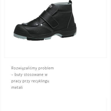
Nawigacja
Rozwiązaliśmy problem
– buty stosowane w
wpisu
pracy przy recyklingu
metali