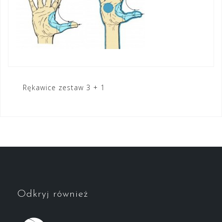
Nawigacja
Rękawice zestaw 3 + 1
wpisu
Odkryj również