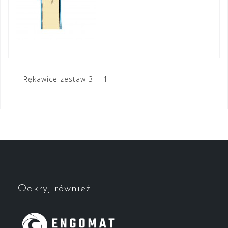
Nawigacja
Rękawice zestaw 3 + 1
wpisu
Odkryj również