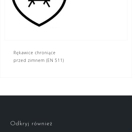
Nawigacja
Rękawice chroniące
przed zimnem (EN 511)
wpisu
Odkryj również