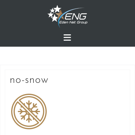
Przejdź
do
treści
no-snow