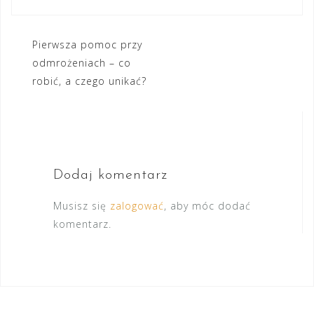
Nawigacja
Pierwsza pomoc przy
odmrożeniach – co
wpisu
robić, a czego unikać?
Dodaj komentarz
Musisz się
zalogować
, aby móc dodać
komentarz.