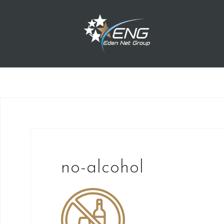
Przejdź
do
treści
no-alcohol