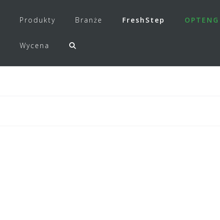
Produkty
Branże
FreshStep
OPTENG
Wycena