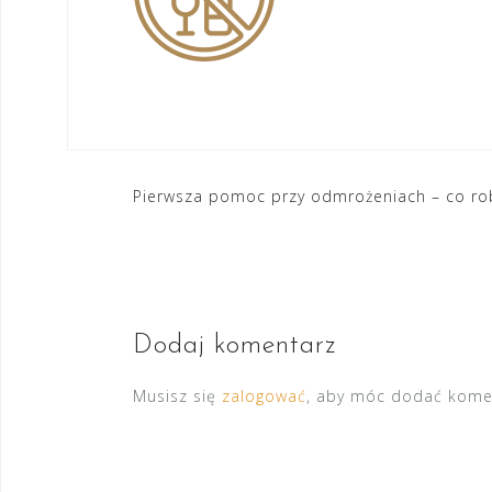
Nawigacja
Pierwsza pomoc przy odmrożeniach – co rob
wpisu
Dodaj komentarz
Musisz się
zalogować
, aby móc dodać kome